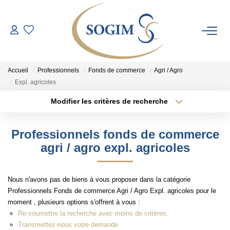
SYNDIC
Accueil
Professionnels
Fonds de commerce
Agri / Agro
GESTION
Expl. agricoles
Modifier les critères de recherche
Localisation
Type de bien
LOCATIONS
Localisation
Appartement
Professionnels fonds de commerce
VENTES
Surface min
Budget max
agri / agro expl. agricoles
Plus de critères
Créer une alerte
NOTRE AGENCE
Nous n'avons pas de biens à vous proposer dans la catégorie
Professionnels Fonds de commerce Agri / Agro Expl. agricoles pour le
moment , plusieurs options s'offrent à vous :
ESPACE CLIENT
Re-soumettre la recherche avec moins de critères.
Transmettez-nous votre demande