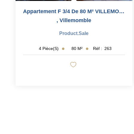
Appartement F 3/4 De 80 M² VILLEMOMBLE ( Epoque)
,
Villemomble
Product.sale
80
M²
Réf :
263
4
Pièce(s)