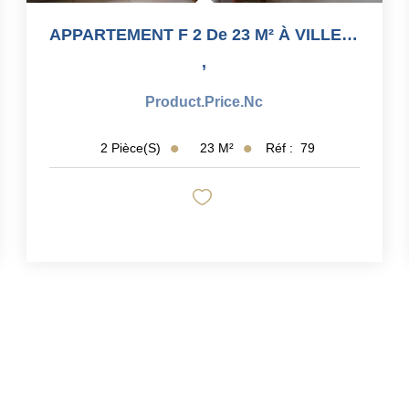
APPARTEMENT F 2 De 23 M² À VILLENEUVE LE ROI 94 (secteur...
,
Product.price.nc
23
M²
Réf :
79
2
Pièce(s)