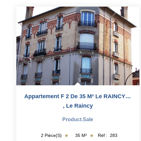
Appartement F 2 De 35 M² Le RAINCY( Résistance/Mairie)
,
Le Raincy
Product.sale
35
M²
Réf :
283
2
Pièce(s)