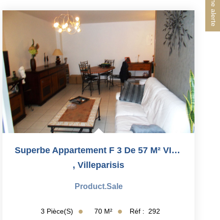
Créer une alerte
Superbe Appartement F 3 De 57 M² VILLEPARISIS ( Centre...
,
Villeparisis
Product.sale
70
M²
Réf :
292
3
Pièce(s)