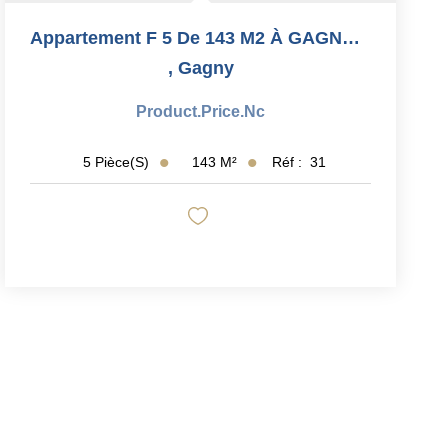
Appartement F 5 De 143 M2 À GAGNY Centre
,
Gagny
Product.price.nc
143
M²
Réf :
31
5
Pièce(s)